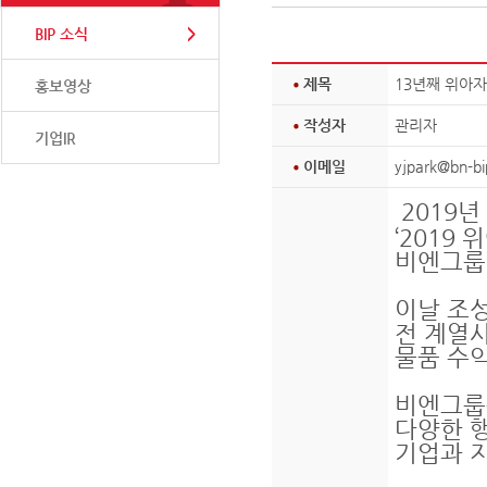
BIP 소식
제목
13년째 위아
홍보영상
작성자
관리자
기업IR
이메일
yjpark@bn-b
2019
‘2019
비엔그룹
이날 조성
전 계열사
물품 수
비엔그룹
다양한 
기업과 