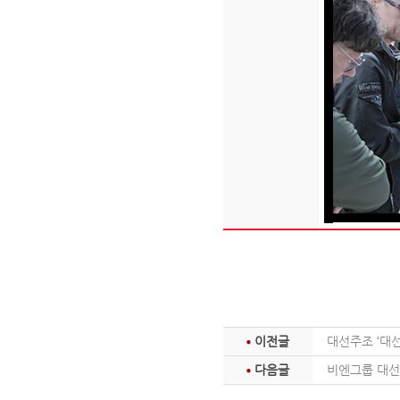
이전글
대선주조 ‘대선
다음글
비엔그룹 대선