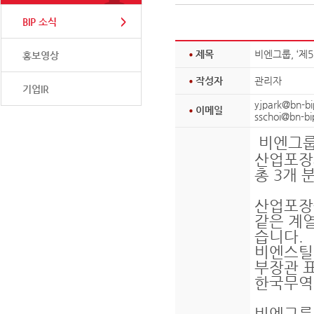
BIP 소식
제목
비엔그룹, ‘제
홍보영상
작성자
관리자
기업IR
yjpark@bn-bi
이메일
sschoi@bn-b
비엔그룹
산업포장
총 3개
산업포장
같은 계
습니다.
비엔스틸
부장관 표
한국무역
비엔그룹