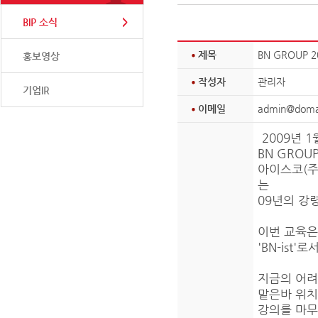
BIP 소식
제목
BN GROUP 
홍보영상
작성자
관리자
기업IR
이메일
admin@doma
2009년 1
BN GROU
아이스코(주)
는
09년의 강
이번 교육은
'BN-ist
지금의 어려
맡은바 위치에
강의를 마무