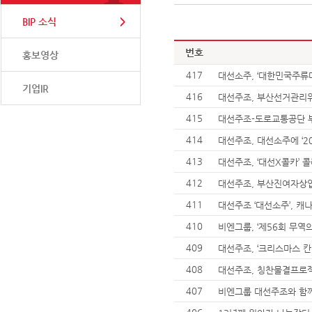
BIP 소식
번호
홍보영상
417
대선소주, ‘대한민국주류대
기업IR
416
대선주조, 부산선거관리위
415
대선주조-도로교통공단 부
414
대선주조, 대선소주에 ‘2
413
대선주조, ‘대선X콜카’ 
412
대선주조, 부산진여자상
411
대선주조 ‘대선소주’, 캐
410
비엔그룹, ‘제56회 무역
409
대선주조, ‘크리스마스 칸
408
대선주조, 칭찬물결프로젝
407
비엔그룹 대선주조와 함께