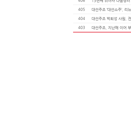
406
13년째 위아자 나눔장터
405
대선주조 ‘대선소주’, 리
404
403
대선주조, 지난해 이어 