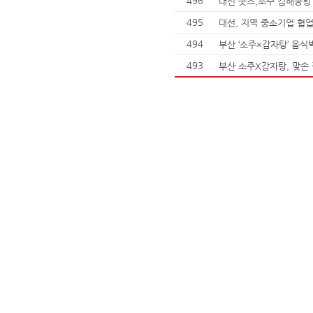
496
대선 굿즈,소주 김해공항
495
대선, 지역 중소기업 협
494
부산 ‘소주×감자탕’ 음
493
부산 소주X감자탕, 맞손