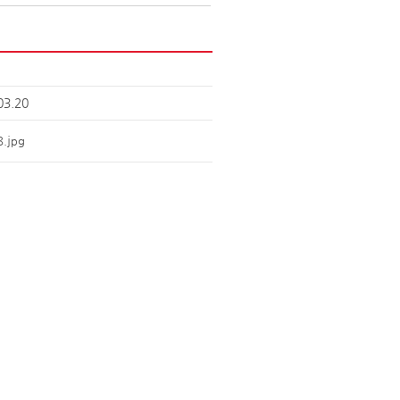
03.20
.jpg