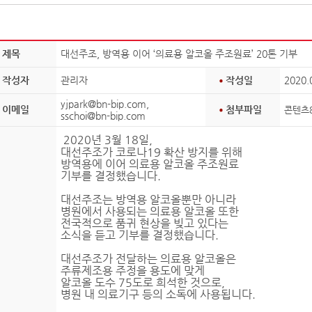
제목
대선주조, 방역용 이어 ‘의료용 알코올 주조원료’ 20톤 기부
작성자
관리자
작성일
2020.
yjpark@bn-bip.com,
이메일
첨부파일
콘텐츠8
sschoi@bn-bip.com
2020년 3월 18일,
대선주조가 코로나19 확산 방지를 위해
방역용에 이어 의료용 알코올 주조원료
기부를 결정했습니다.
대선주조는 방역용 알코올뿐만 아니라
병원에서 사용되는 의료용 알코올 또한
전국적으로 품귀 현상을 빚고 있다는
소식을 듣고 기부를 결정했습니다.
대선주조가 전달하는 의료용 알코올은
주류제조용 주정을 용도에 맞게
알코올 도수 75도로 희석한 것으로,
병원 내 의료기구 등의 소독에 사용됩니다.