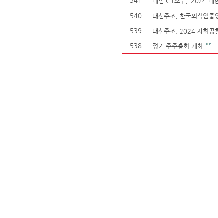
541
대선 C1소주, ‘2024 
540
대선주조, 한국외식업중앙
539
대선주조, 2024 사회공
538
정기 주주총회 개최