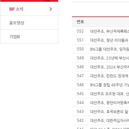
BIP 소식
번호
홍보영상
552
대선주조, 부산국제록페
기업IR
551
대선주조, 청년 리더들과
550
BN그룹 대선주조, 임직
549
대선주조, 23년째 부산
548
대선주조, 2024 부산
547
대선주조, 핀란드 정재계
546
BN그룹 창립 46주년 기
545
대선주조 조우현 대표, 
544
대선주조, 광안리어방축제
543
대선주조, 호국보훈의 달
542
대선주조, 대한적십자사에