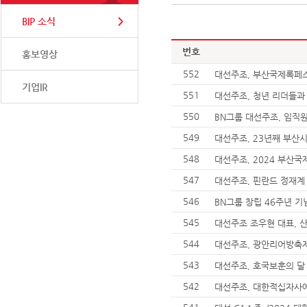
BIP 소식
번호
홍보영상
552
대선주조, 부산국제록페
기업IR
551
대선주조, 청년 리더들과
550
BN그룹 대선주조, 임직
549
대선주조, 23년째 부산
548
대선주조, 2024 부산
547
대선주조, 핀란드 정재계
546
BN그룹 창립 46주년 기
545
대선주조 조우현 대표, 
544
대선주조, 광안리어방축제
543
대선주조, 호국보훈의 달
542
대선주조, 대한적십자사에