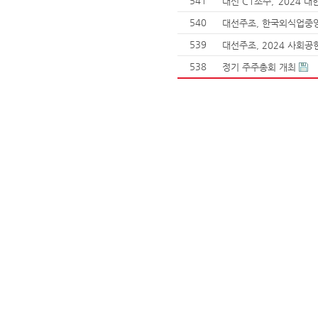
541
대선 C1소주, ‘2024 
540
대선주조, 한국외식업중앙
539
대선주조, 2024 사회공
538
정기 주주총회 개최